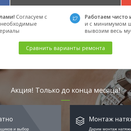
лами!
Согласуем с
Работаем чисто и
е необходимые
и с минимумом ш
териалы
вывозим весь му
Сравнить варианты ремонта
Акция! Только до конца месяца!
атно
Монтаж натяж
вщиков и выбор
Дарим монтаж натяжн