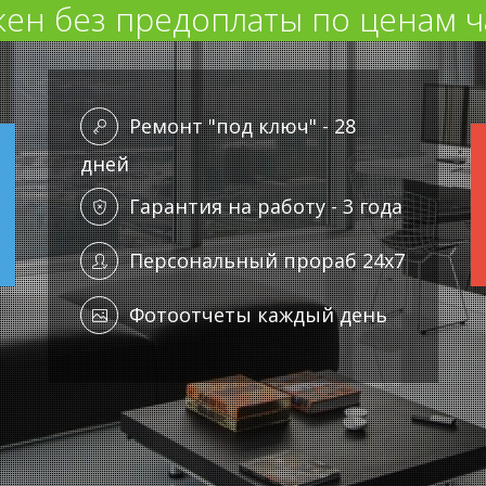
ен без предоплаты по ценам ч
Ремонт "под ключ" - 28
дней
Гарантия на работу - 3 года
Персональный прораб 24x7
Фотоотчеты каждый день