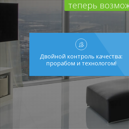
теперь возмож
Двойной контроль качества:
прорабом и технологом!