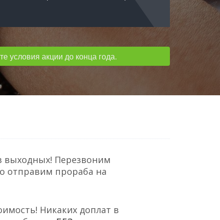
е условия акции до конца года.
з выходных! Перезвоним
но отправим прораба на
оимость! Никаких доплат в