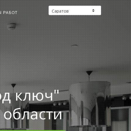
Ы РАБОТ
од ключ"
 области