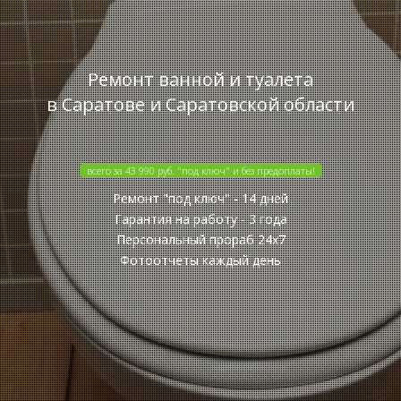
Ремонт ванной и туалета
в Саратове и Саратовской области
всего за 43 990 руб. "под ключ" и без предоплаты!
Ремонт "под ключ" - 14 дней
Гарантия на работу - 3 года
Персональный прораб 24x7
Фотоотчеты каждый день