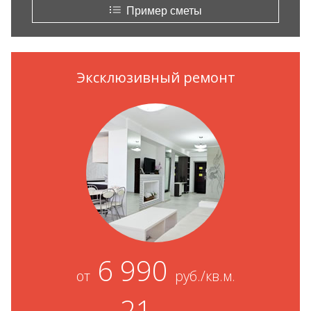
Пример сметы
Эксклюзивный ремонт
6 990
от
руб./кв.м.
21