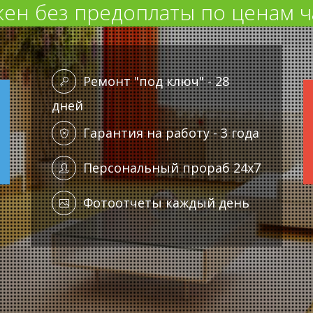
ен без предоплаты по ценам ч
Ремонт "под ключ" - 28
дней
Гарантия на работу - 3 года
Персональный прораб 24x7
Фотоотчеты каждый день