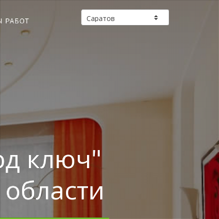
Ы РАБОТ
од ключ"
 области