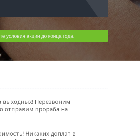
е условия акции до конца года.
з выходных! Перезвоним
но отправим прораба на
оимость! Никаких доплат в