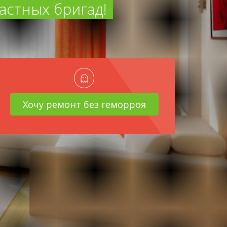
астных бригад!
Хочу ремонт без геморроя