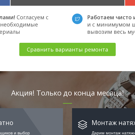
лами!
Согласуем с
Работаем чисто и
е необходимые
и с минимумом ш
териалы
вывозим весь му
Сравнить варианты ремонта
Акция! Только до конца месяца!
атно
Монтаж натяж
вщиков и выбор
Дарим монтаж натяжн