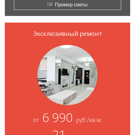
Пример сметы
Эксклюзивный ремонт
6 990
от
руб./кв.м.
21