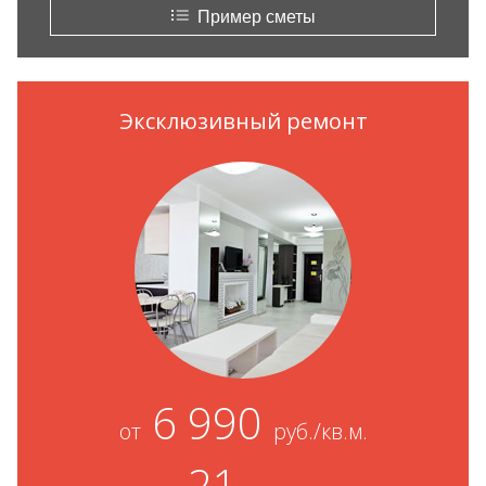
Пример сметы
Эксклюзивный ремонт
6 990
от
руб./кв.м.
21