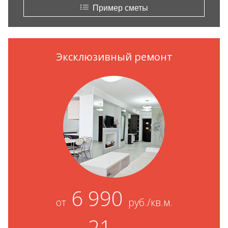
Пример сметы
Эксклюзивный ремонт
6 990
от
руб./кв.м.
21