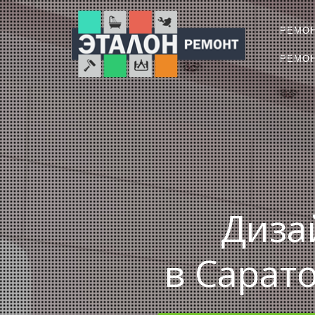
РЕМО
РЕМОН
Диза
в Сарат