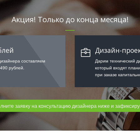
Акция! Только до конца месяца!
блей
Дизайн-проек
дизайнера составляем
Дарим технический ди
 490 рублей.
который входят план
при заказе капитальн
ните заявку на консультацию дизайнера ниже и зафиксируй