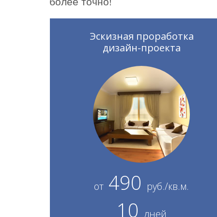
более точно!
Эскизная проработка
дизайн-проекта
490
от
руб./кв.м.
10
дней