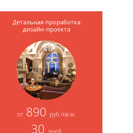
Детальная проработка
дизайн-проекта
890
от
руб./кв.м.
30
дней