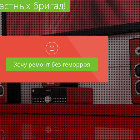
астных бригад!
Хочу ремонт без геморроя