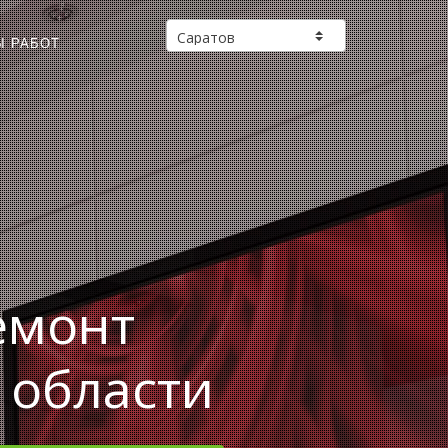
Ы РАБОТ
емонт
 области