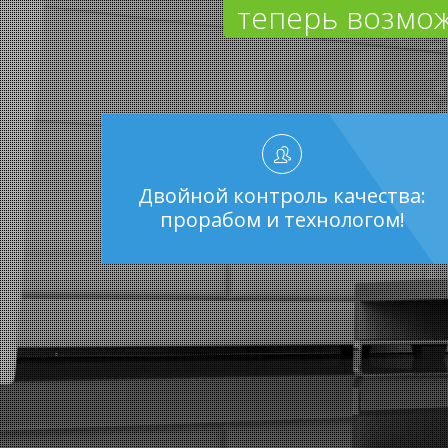
теперь возмож
Двойной контроль качества:
прорабом и технологом!